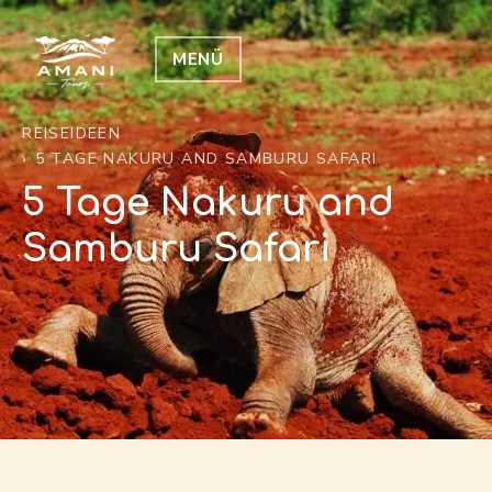
MENÜ
REISEIDEEN
5 TAGE NAKURU AND SAMBURU SAFARI
5 Tage Nakuru and
Samburu Safari