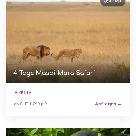
4 Tage
4 Tage Masai Mara Safari
KENIA
Anfragen →
ab CHF 1'790 p.P.